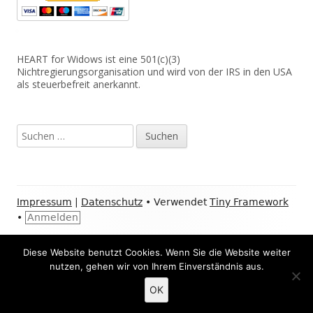
HEART for Widows ist eine 501(c)(3)
Nichtregierungsorganisation und wird von der IRS in den USA
als steuerbefreit anerkannt.
Suche
nach:
Footer
Impressum
|
Datenschutz
•
Verwendet
Tiny Framework
Inhalt
•
Anmelden
Facebook:
Youtube:
Instagram:
Twitter:
XI
Social-
Diese Website benutzt Cookies. Wenn Sie die Website weiter
Heart
Heart
HEART
HEART
HE
nutzen, gehen wir von Ihrem Einverständnis aus.
Links-
for
for
for
for
for
LINKEDIN
Pay
Widows
Widows
Widows
Widows
Wi
Menü
HEART
HE
OK
for
für
Widows
Wit