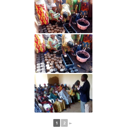
1
2
►