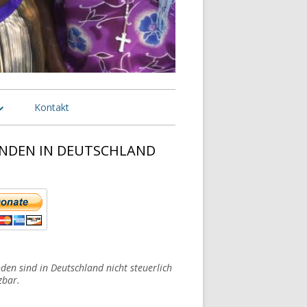
Kontakt
n Deutschland
NDEN IN DEUTSCHLAND
upt-
n den USA
tenleiste
n den Niederlanden
n Nigeria
den sind in Deutschland nicht steuerlich
zbar.