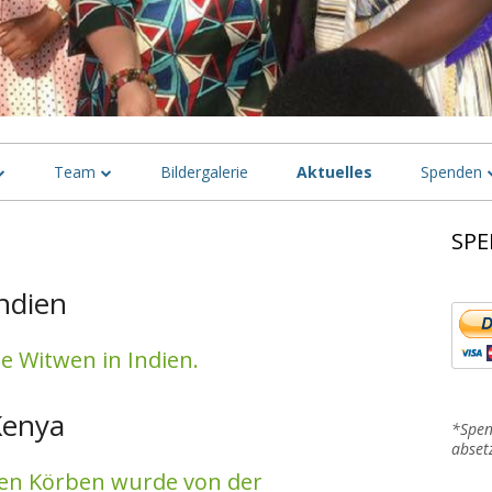
Team
Bildergalerie
Aktuelles
Spenden
tzung von Witwen zur
Deutschland
Spenden i
SPE
Ha
fe
USA
Spenden i
Sei
ndien
s Leben für Witwen
Niederlande
Spenden i
n der Gesellschaft
e Witwen in Indien.
Indien
Spenden i
Mozambique
Kenya
*Spen
abset
Bulgarien
en Körben wurde von der