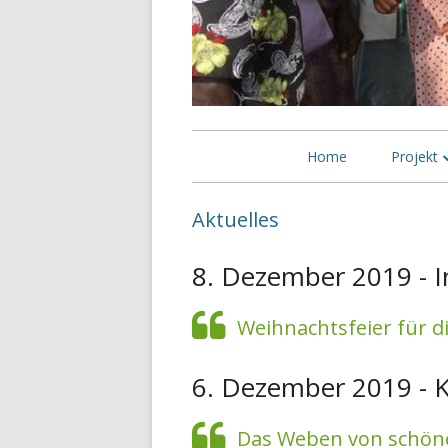
Primäres
Home
Projekt
Menü
Unterstü
Aktuelles
Selbsthil
8. Dezember 2019 - I
Bessere
Witwen i
Weihnachtsfeier für di
6. Dezember 2019 - 
Das Weben von schön