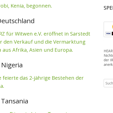
Nigeria
obi, Kenia, begonnen.
SPE
Ruanda
Deutschland
Tansania
 für Witwen e.V. eröffnet in Sarstedt
ür den Verkauf und die Vermarktung
aus Afrika, Asien und Europa.
HEART
Nicht
der I
 Nigeria
anerk
feierte das 2-jährige Bestehen der
Such
a.
nach:
 Tansania