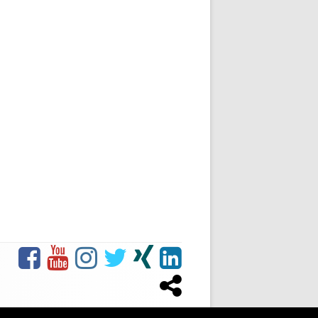
Facebook:
Youtube:
Instagram:
Twitter:
XING:
LINKEDIN:
Social-
Heart
Heart
HEART
HEART
HEART
HEART
Links-
for
for
for
for
for
for
Paypal:
Menü
Widows
Widows
Widows
Widows
Widows
Widows
HERZ
für
Witwen