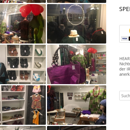
Nigeria
SPE
Ruanda
Tansania
HEART
Nicht
der I
anerk
Such
nach: