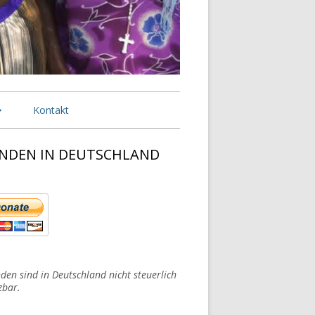
Kontakt
n Deutschland
NDEN IN DEUTSCHLAND
upt-
n den USA
tenleiste
n den Niederlanden
 Nigeria
den sind in Deutschland nicht steuerlich
zbar.