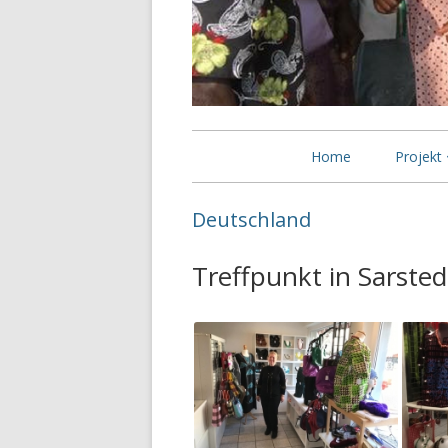
Primäres
Home
Projekt
Menü
Unterst
Deutschland
Selbsthi
Treffpunkt in Sarsted
Bessere
Witwen 