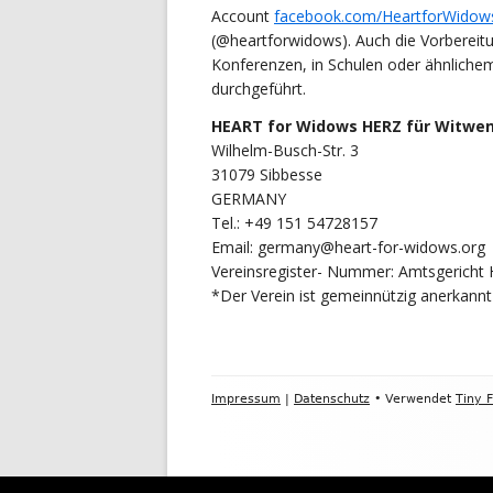
Account
facebook.com/HeartforWidow
(@heartforwidows). Auch die Vorbereitu
Konferenzen, in Schulen oder ähnliche
durchgeführt.
HEART for Widows HERZ für Witwen
Wilhelm-Busch-Str. 3
31079 Sibbesse
GERMANY
Tel.: +49 151 54728157
Email: germany@heart-for-widows.org
Vereinsregister- Nummer: Amtsgericht 
*Der Verein ist gemeinnützig anerkannt
Footer
Impressum
|
Datenschutz
•
Verwendet
Tiny 
Inhalt