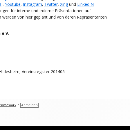
s
,
Youtube
,
Instagram
,
Twitter
,
Xing
und
LinkedIN
ngen für interne und externe Präsentationen auf
m werden von hier geplant und von deren Repräsentanten
 e.V.
Hildesheim, Vereinsregister 201405
Framework
•
Anmelden