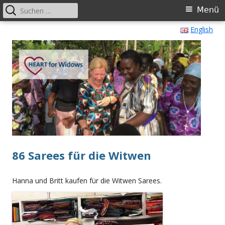
Suche
Primäres
Menü
nach:
Menü
Springe
English
HEART for Widows International
Self-empowerment programs for widows
zum
Inhalt
86 Sarees für die Witwen
Hanna und Britt kaufen für die Witwen Sarees.